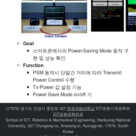
Goal
스마트폰에서의 Power-Saving Mode 동작 구
현 및 성능 확인
Function
PSM 동작시 단말간 거리에 따라 Transmit
Power Control 수행
Tx-Power 값 설정 기능
Power Save Mode on/off 기
(17579) 경기도 안성시 중앙로 327
한경국립대학교
ICT로봇기계공학부
ICT로봇공학전공
School of ICT, Robotics & Mechanical Engineering, Hankyong National
University, 327 Chungang-no, Anseong-si, Kyonggi-do, 17579, South
Korea