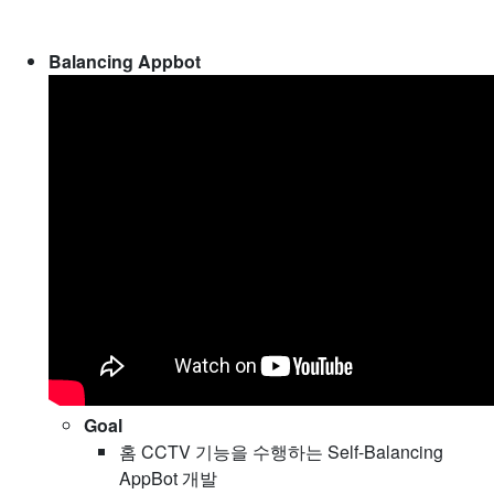
Balancing Appbot
Goal
홈 CCTV 기능을 수행하는 Self-Balancing
AppBot 개발