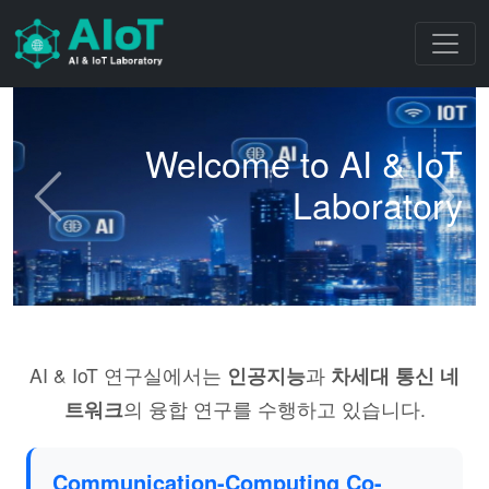
Welcome to AI & IoT
Laboratory
Previous
Next
AI & IoT 연구실에서는
인공지능
과
차세대 통신 네
트워크
의 융합 연구를 수행하고 있습니다.
Communication-Computing Co-